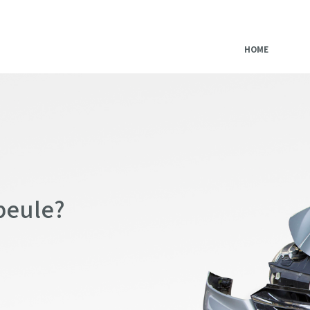
HOME
beule?