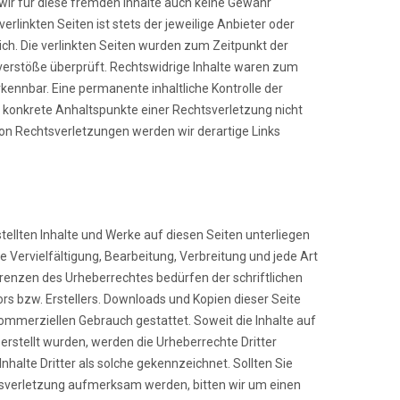
wir für diese fremden Inhalte auch keine Gewähr
erlinkten Seiten ist stets der jeweilige Anbieter oder
ich. Die verlinkten Seiten wurden zum Zeitpunkt der
verstöße überprüft. Rechtswidrige Inhalte waren zum
rkennbar. Eine permanente inhaltliche Kontrolle der
ne konkrete Anhaltspunkte einer Rechtsverletzung nicht
n Rechtsverletzungen werden wir derartige Links
stellten Inhalte und Werke auf diesen Seiten unterliegen
 Vervielfältigung, Bearbeitung, Verbreitung und jede Art
renzen des Urheberrechtes bedürfen der schriftlichen
s bzw. Erstellers. Downloads und Kopien dieser Seite
 kommerziellen Gebrauch gestattet. Soweit die Inhalte auf
 erstellt wurden, werden die Urheberrechte Dritter
halte Dritter als solche gekennzeichnet. Sollten Sie
sverletzung aufmerksam werden, bitten wir um einen