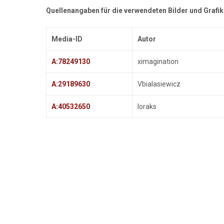
Quellenangaben für die verwendeten Bilder und Grafik
Media-ID
Autor
A:78249130
ximagination
A:29189630
Vbialasiewicz
A:40532650
loraks